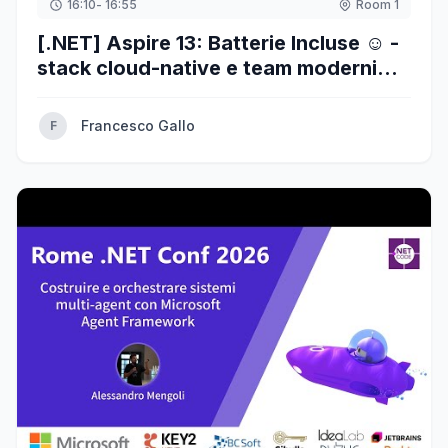
16:10
- 16:55
Room 1
[.NET] Aspire 13: Batterie Incluse ☺ -
stack cloud-native e team moderni
con "clone e run"
Francesco Gallo
F