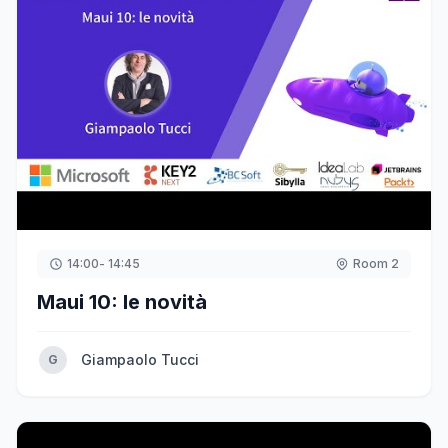
14:00
- 14:45
Room 2
Maui 10: le novità
Giampaolo Tucci
G