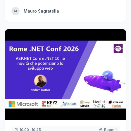
Mauro Sagratella
M
10:00
- 10:45
Room 1