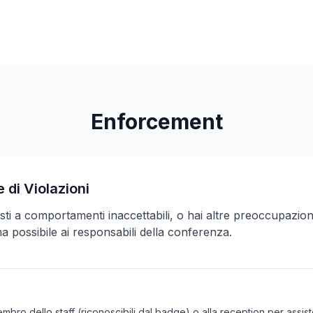
Enforcement
 di Violazioni
isti a comportamenti inaccettabili, o hai altre preoccupazion
ima possibile ai responsabili della conferenza.
membro dello staff (riconoscibili dal badge) o alla reception per assi