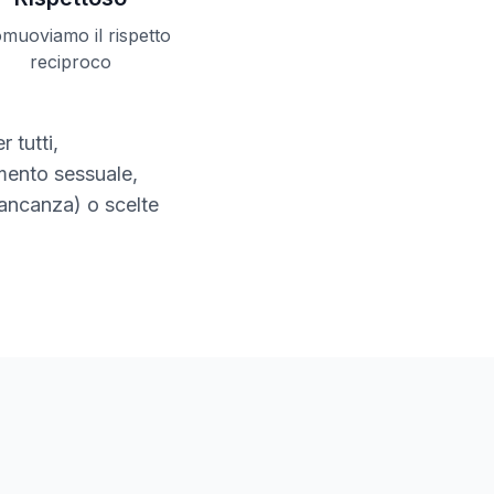
muoviamo il rispetto
reciproco
 tutti,
mento sessuale,
mancanza) o scelte