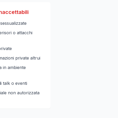
accettabili
 sessualizzate
risori o attacchi
rivate
azioni private altrui
a in ambiente
i talk o eventi
le non autorizzata