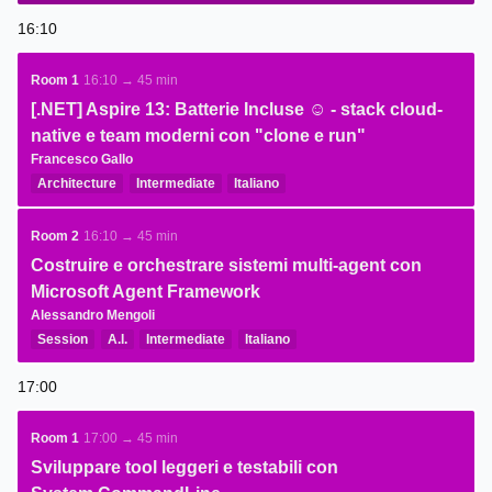
16:10
Room 1
16:10 → 45 min
[.NET] Aspire 13: Batterie Incluse ☺ - stack cloud-
native e team moderni con "clone e run"
Francesco Gallo
Architecture
Intermediate
Italiano
Room 2
16:10 → 45 min
Costruire e orchestrare sistemi multi-agent con
Microsoft Agent Framework
Alessandro Mengoli
Session
A.I.
Intermediate
Italiano
17:00
Room 1
17:00 → 45 min
Sviluppare tool leggeri e testabili con