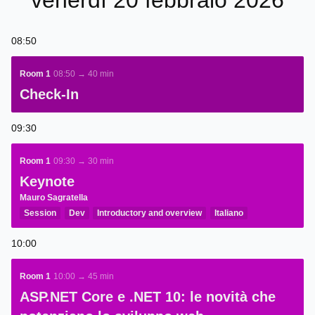
venerdì 20 febbraio 2026
08:50
Room 1
08:50 → 40 min
Check-In
09:30
Room 1
09:30 → 30 min
Keynote
Mauro Sagratella
Session
Dev
Introductory and overview
Italiano
10:00
Room 1
10:00 → 45 min
ASP.NET Core e .NET 10: le novità che