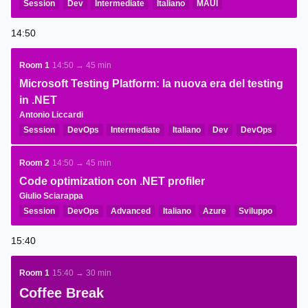
Session
Dev
Intermediate
Italiano
MAUI
14:50
Room 1
14:50 → 45 min
Microsoft Testing Platform: la nuova era del testing
in .NET
Antonio Liccardi
Session
DevOps
Intermediate
Italiano
Dev
DevOps
.NET
Room 2
14:50 → 45 min
Code optimization con .NET profiler
Giulio Sciarappa
Session
DevOps
Advanced
Italiano
Azure
Sviluppo
15:40
Room 1
15:40 → 30 min
Coffee Break