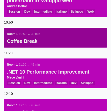
potenziano lo sviluppo web
Andrea Dottor
Session
Dev
Intermediate
Italiano
Sviluppo
Web
Blazor
ASP.NET
ASP.NET Core
10:50
Room 1
10:50 → 30 min
Coffee Break
11:20
Room 1
11:20 → 45 min
.NET 10 Performance Improvement
Mirco Vanini
Session
Dev
Intermediate
Italiano
Dev
Sviluppo
.NET
.NET Core
12:10
Room 1
12:10 → 45 min