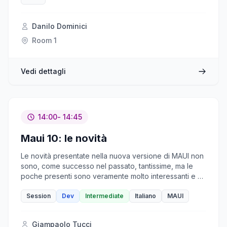
gestione di JSON - funzioni avanzate per
l’elaborazione delle stringhe - change event streaming
Un’occasione per comprendere come queste
Danilo Dominici
innovazioni possano semplificare lo sviluppo ed
Room 1
estendere le potenzialità del linguaggio T-SQL.
Vedi dettagli
14:00
- 14:45
Maui 10: le novità
Le novità presentate nella nuova versione di MAUI non
sono, come successo nel passato, tantissime, ma le
poche presenti sono veramente molto interessanti e a
loro modo rivoluzionarie. In questa sessione
analizzeremo i punti principali con un'analisi critica e
Session
Dev
Intermediate
Italiano
MAUI
oggettiva.
Giampaolo Tucci