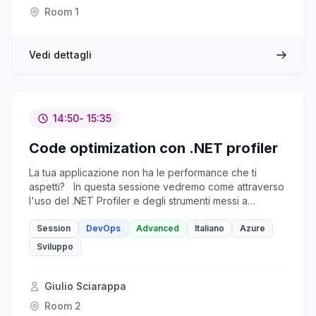
moderne. In questa sessione scopriremo le novità più
Room 1
importanti, il loro impatto sui progetti e un percorso
pratico di migrazione, con esempi concreti per
sfruttare al meglio queste nuove capacità e portare
Vedi dettagli
testing e build automation al livello successivo.
14:50
- 15:35
Code optimization con .NET profiler
La tua applicazione non ha le performance che ti
aspetti? In questa sessione vedremo come attraverso
l'uso del .NET Profiler e degli strumenti messi a
disposizione di Azure Monitor riusciremo a scovare
"automaticamente" i "colli di bottiglia" della cpu o della
Session
DevOps
Advanced
Italiano
Azure
memoria e, perché no, farci proporre direttamente le
Sviluppo
modifiche al codice su GitHub. (Nota Bene: la sessione
è indicata anche per coloro che ritengono di avere già
ottime performance con la propria applicazione,
Giulio Sciarappa
potrebbero avere sorprese!)
Room 2