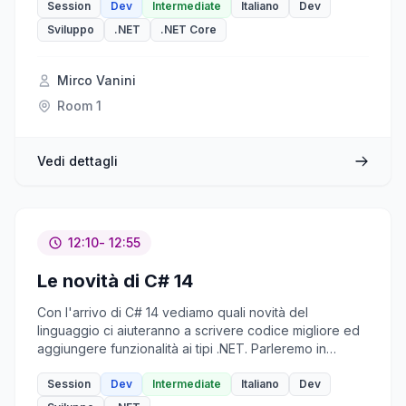
innovazioni pronte all’uso, tra cui il nuovo tiered
Session
Dev
Intermediate
Italiano
Dev
compilation, le ottimizzazioni adattive e il
Sviluppo
.NET
.NET Core
potenziamento della vectorization che sfruttano al
meglio le CPU moderne. Un’occasione per scoprire
come .NET 10 rendendo le ottimizzazioni avanzate
Mirco Vanini
accessibili a tutti gli sviluppatori.
Room 1
Vedi dettagli
12:10
- 12:55
Le novità di C# 14
Con l'arrivo di C# 14 vediamo quali novità del
linguaggio ci aiuteranno a scrivere codice migliore ed
aggiungere funzionalità ai tipi .NET. Parleremo in
particolare degli "Extension members" ma anche di
altre interessanti novità come "Null-conditional
Session
Dev
Intermediate
Italiano
Dev
assignment" e "Partial events".