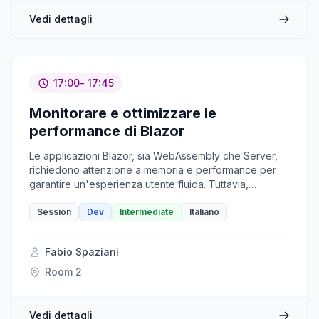
o script automatizzati interni, questa sessione ti fornirà
Vedi dettagli
le basi per creare CLI moderne, coerenti e pronte per
la produzione con una libreria ufficiale e in evoluzione.
17:00
- 17:45
Monitorare e ottimizzare le
performance di Blazor
Le applicazioni Blazor, sia WebAssembly che Server,
richiedono attenzione a memoria e performance per
garantire un'esperienza utente fluida. Tuttavia,
individuare colli di bottiglia e perdite di memoria può
rivelarsi complesso. In questo talk esploreremo come
Session
Dev
Intermediate
Italiano
le novità introdotte in .NET 10 semplificano la raccolta e
l'analisi di metriche, offrendo strumenti pratici per
Fabio Spaziani
misurare e ottimizzare le nostre app.
Room 2
Vedi dettagli