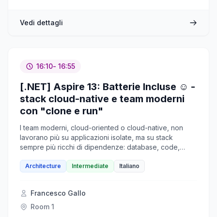
Vedi dettagli
16:10
- 16:55
[.NET] Aspire 13: Batterie Incluse ☺ -
stack cloud-native e team moderni
con "clone e run"
I team moderni, cloud-oriented o cloud-native, non
lavorano più su applicazioni isolate, ma su stack
sempre più ricchi di dipendenze: database, code,
cache, servizi cloud, componenti AI, configurazioni
condivise e osservabilità. Il problema non è la singola
Architecture
Intermediate
Italiano
tecnologia, ma rendere l’intero stack utilizzabile,
ripetibile e avviabile velocemente da chiunque nel
Francesco Gallo
team. In molti contesti, anche un semplice up and
running richiede documentazione, script custom,
Room 1
repository di template e una forte conoscenza implicita