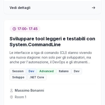
Vedi dettagli
17:00
- 17:45
Sviluppare tool leggeri e testabili con
System.CommandLine
Le interfacce a riga di comando (CLI) stanno vivendo
una nuova stagione: non solo per gli sviluppatori, ma
anche per l'automazione, il DevOps e gli strumenti
multipiattaforma. In questa sessione esploreremo
System.CommandLine, la potente libreria alla base della
Session
Dev
Advanced
Italiano
Dev
.NET CLI e di molti strumenti globali e locali
Sviluppo
.NET Core
dell'ecosistema .NET. Vedremo come costruire
applicazioni CLI robuste, leggere e user-friendly
sfruttando la sintassi dichiarativa della libreria, il parsing
Massimo Bonanni
avanzato degli argomenti e funzionalità integrate come
Room 1
l’help automatico e l’autocompletamento. Che tu stia
sviluppando strumenti per sviluppatori, global tool .NET