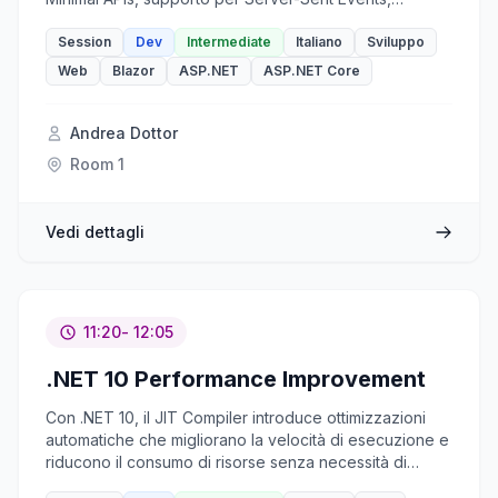
miglioramenti a OpenAPI, nuove funzionalità in Blazor,
ed importanti evoluzioni anche per ASP.NET Identity.
Session
Dev
Intermediate
Italiano
Sviluppo
Una panoramica essenziale per aggiornare le tue
Web
Blazor
ASP.NET
ASP.NET Core
competenze e prepararti ai prossimi progetti web.
Andrea Dottor
Room 1
Vedi dettagli
11:20
- 12:05
.NET 10 Performance Improvement
Con .NET 10, il JIT Compiler introduce ottimizzazioni
automatiche che migliorano la velocità di esecuzione e
riducono il consumo di risorse senza necessità di
interventi manuali. Questa sessione esplora le principali