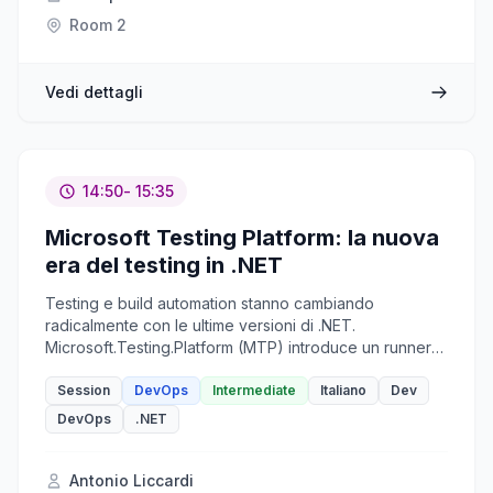
Room 2
Vedi dettagli
14:50
- 15:35
Microsoft Testing Platform: la nuova
era del testing in .NET
Testing e build automation stanno cambiando
radicalmente con le ultime versioni di .NET.
Microsoft.Testing.Platform (MTP) introduce un runner
moderno, più veloce e più flessibile, mentre il nuovo
build system semplifica la creazione e la distribuzione
Session
DevOps
Intermediate
Italiano
Dev
delle applicazioni. L’integrazione con AI e GitHub
DevOps
.NET
Copilot rende la scrittura dei test più intelligente, e le
pipeline DevOps si arricchiscono di retry automatici,
diagnostica avanzata e ottimizzazioni per CI/CD
Antonio Liccardi