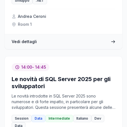
Sviluppo
.NET
Andrea Ceroni
Room 1
Vedi dettagli
14:00
- 14:45
Le novità di SQL Server 2025 per gli
sviluppatori
Le novità introdotte in SQL Server 2025 sono
numerose e di forte impatto, in particolare per gli
sviluppatori. Questa sessione presenterà alcune delle
funzionalità più attese, tra cui: - strumenti per
l’integrazione con l’intelligenza artificiale - supporto
Session
Data
Intermediate
Italiano
Dev
alle regular expression - nuove funzioni per la
Data